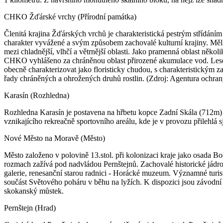
CHKO Žďárské vrchy (Přírodní památka)
Členitá krajina Žďárských vrchů je charakteristická pestrým střídáním 
charakter vyvážené a svým způsobem zachovalé kulturní krajiny. Mělk
mezi chladnější, vlhčí a větrnější oblasti. Jako pramenná oblast něk
CHKO vyhlášeno za chráněnou oblast přirozené akumulace vod. Lesem
obecně charakterizovat jako floristicky chudou, s charakteristickým
řady chráněných a ohrožených druhů rostlin. (Zdroj: Agentura ochran
Karasín (Rozhledna)
Rozhledna Karasín je postavena na hřbetu kopce Zadní Skála (712m) na
vznikajícího rekreačně sportovního areálu, kde je v provozu přilehlá 
Nové Město na Moravě (Město)
Město založeno v polovině 13.stol. při kolonizaci kraje jako osada B
rozmach zažívá pod nadvládou Pernštejnů. Zachovalé historické jádro
galerie, renesanční starou radnici - Horácké muzeum. Významné turi
součást Světového poháru v běhu na lyžích. K dispozici jsou závodní
skokanský můstek.
Pernštejn (Hrad)