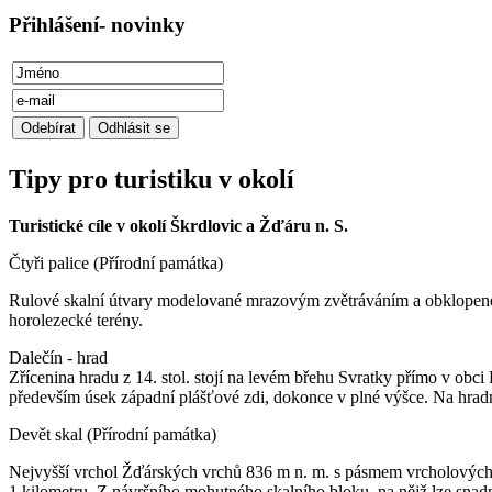
Přihlášení- novinky
Tipy pro turistiku v okolí
Turistické cíle v okolí Škrdlovic a Žďáru n. S.
Čtyři palice (Přírodní památka)
Rulové skalní útvary modelované mrazovým zvětráváním a obklopené 
horolezecké terény.
Dalečín - hrad
Zřícenina hradu z 14. stol. stojí na levém břehu Svratky přímo v obc
především úsek západní plášťové zdi, dokonce v plné výšce. Na hrad
Devět skal (Přírodní památka)
Nejvyšší vrchol Žďárských vrchů 836 m n. m. s pásmem vrcholových s
1 kilometru. Z návršního mohutného skalního bloku, na nějž lze snadn