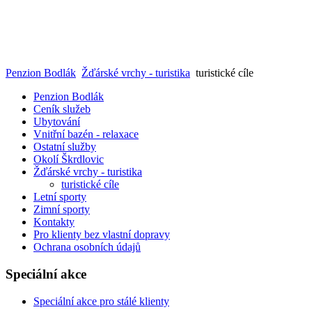
Penzion Bodlák
Žďárské vrchy - turistika
turistické cíle
Penzion Bodlák
Ceník služeb
Ubytování
Vnitřní bazén - relaxace
Ostatní služby
Okolí Škrdlovic
Žďárské vrchy - turistika
turistické cíle
Letní sporty
Zimní sporty
Kontakty
Pro klienty bez vlastní dopravy
Ochrana osobních údajů
Speciální akce
Speciální akce pro stálé klienty