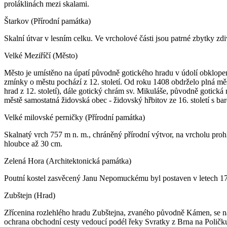
proláklinách mezi skalami.
Štarkov (Přírodní památka)
Skalní útvar v lesním celku. Ve vrcholové části jsou patrné zbytky zd
Velké Meziříčí (Město)
Město je umístěno na úpatí původně gotického hradu v údolí obklopen
zmínky o městu pochází z 12. století. Od roku 1408 obdrželo plná m
hrad z 12. století), dále gotický chrám sv. Mikuláše, původně gotic
městě samostatná židovská obec - židovský hřbitov ze 16. století s ba
Velké milovské perničky (Přírodní památka)
Skalnatý vrch 757 m n. m., chráněný přírodní výtvor, na vrcholu proh
hloubce až 30 cm.
Zelená Hora (Architektonická památka)
Poutní kostel zasvěcený Janu Nepomuckému byl postaven v letech 171
Zubštejn (Hrad)
Zřícenina rozlehlého hradu Zubštejna, zvaného původně Kámen, se na
ochrana obchodní cesty vedoucí podél řeky Svratky z Brna na Poličku