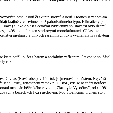
 úvozových cest, lesíků či skupin stromů a keřů. Dodnes si zachovala
dají krajině vrchovinného až pahorkatinného typu. Klimaticky patří
 Oslava) a jako oblast s četnými rybničními soustavami bylo území
es je většinou nahrazen smrkovými monokulturami. Oblast lze
lečenstva rašelinišť a vlhkých rašelinných luk s významným výskytem
teré patří i bufet s barem a sociálním zařízením. Stavba je součástí
elý rok.
ova Civitas (Nová obec), v 15. stol. je jmenováno městem. Největší
Jana Štrusy, renesanční zámek z 16. stol., kde se nachází horácká
onání mezinár. běžeckého závodu „Zlatá lyže Vysočiny", od r. 1981
zdových a běžeckých lyží i úschovna. Pod Šibeničním vrchem stojí