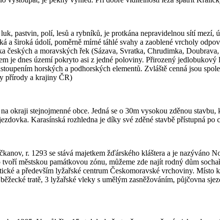
luk, pastvin, polí, lesů a rybníků, je protkána nepravidelnou sítí mezí,
á a široká údolí, poměrně mírné táhlé svahy a zaoblené vrcholy odpoví
olika českých a moravských řek (Sázava, Svratka, Chrudimka, Doubrava,
 je dnes území pokryto asi z jedné poloviny. Přirozený jedlobukový l
 zastoupením horských a podhorských elementů. Zvláště cenná jsou spo
y přírody a krajiny ČR)
 okraji stejnojmenné obce. Jedná se o 30m vysokou zděnou stavbu, ke k
sjezdovka. Karasínská rozhledna je díky své zděné stavbě přístupná po c
očkanov, r. 1293 se stává majetkem žďárského kláštera a je nazýváno N
 tvoří městskou památkovou zónu, můžeme zde najít rodný dům sochaře 
stické a především lyžařské centrum Českomoravské vrchoviny. Místo k
 běžecké tratě, 3 lyžařské vleky s umělým zasněžováním, půjčovna sje