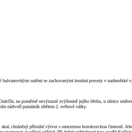
balvanovitými sutěmi se zachovanými lesními porosty v nadmořské výšc
i Dalečín, na poměrně nevýrazné zvýšenině jejího břehu, u silnice smě
ním nádvoří památník obětem 2. světové války.
kal, chráněný přírodní výtvor s omezenou horolezeckou činností. Jeho
o vystoupat, je pěkný výhled. Při dobré viditelnosti leza spatřit Krá