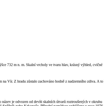
e 732 m n. m. Skalní vrcholy ve tvaru hlav, krásný výhled, cvičné
rem na Vír. Z hradu zůstalo zachováno hodně z nadzemního zdiva. A to
 název je odvozen od devíti skalních útvarů roztroušených v okruhu
lický Sněžník nebo Krkonoše. Přírodní památkou vyhlášeno v roce 1976.