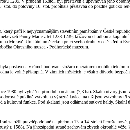
roku 1285. V průběhu 15.stol. byl přestavěn a upevňován jeho obranný 
 stol. do poloviny 16. stol. probíhala přestavba do pozdně goticko-ren
bes), který patří k nejvýznamnějším stavebním památkám v České republi
Nanebevzetí Panny Marie z let 1233-1239, křížovou chodbou a kapitul
u na Moravě. Unikátní uměleckou prací svého druhu v celé střední Evro
lí pobočka Okresního muzea - Podhorácké muzeum.
 byla postavena v rámci budování stožáru operátorem mobilní telefonní
edna je volně přístupná. V zimních měsících je však z důvodu bezpečn
oce 1980 byl vyhlášen přírodní památkou (7,3 ha). Skalní útvary jsou 
odorovné puklině vytvořena výrazná lavice, na níž jsou vytvořeny tři 
a kultovní funkce. Pod skalami jsou odlámané suťové haldy. Skalní útv
ad založili pravděpodobně na přelomu 13. a 14. století Pernštejnové, p
(pustý r. 1588). Na jihozápadní straně zachovám zbytek okrouhlé věže, kt