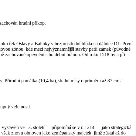
 zachován hradní příkop.
ku řek Oslavy a Balinky v bezprostřední blízkosti dálnice D1. První
tkovou zónou, kde mezi nejvýznamnější stavby patří zámek (původně
ečně zachované opevnění s hradební bránou. Od roku 1518 byla při
y. Přírodní památka (10,4 ha), skalní mísy o průměru až 87 cm a
upný veřejnosti.
ystavěn ve 13. století — připomíná se v r. 1214 — jako strategická
yl však znovu obnoven jako zeměpanský majetek, jímž zůstal až do