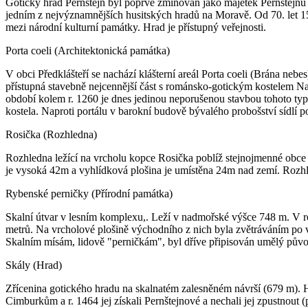
Gotický hrad Pernštejn byl poprvé zmiňován jako majetek Pernštejnů 
jedním z nejvýznamnějších husitských hradů na Moravě. Od 70. let 15.
mezi národní kulturní památky. Hrad je přístupný veřejnosti.
Porta coeli (Architektonická památka)
V obci Předklášteří se nachází klášterní areál Porta coeli (Brána ne
přístupná stavebně nejcennější část s románsko-gotickým kostelem 
období kolem r. 1260 je dnes jedinou neporušenou stavbou tohoto typ
kostela. Naproti portálu v barokní budově bývalého probošství síd
Rosička (Rozhledna)
Rozhledna ležící na vrcholu kopce Rosička poblíž stejnojmenné obce
je vysoká 42m a vyhlídková plošina je umístěna 24m nad zemí. Rozhl
Rybenské perničky (Přírodní památka)
Skalní útvar v lesním komplexu,. Leží v nadmořské výšce 748 m. V r
metrů. Na vrcholové plošině východního z nich byla zvětráváním po v
Skalním mísám, lidově "perničkám", byl dříve připisován umělý původ 
Skály (Hrad)
Zřícenina gotického hradu na skalnatém zalesněném návrší (679 m). Hr
Cimburkům a r. 1464 jej získali Pernštejnové a nechali jej zpustnout 