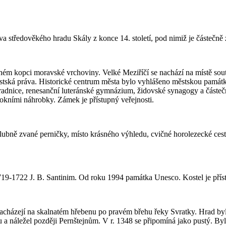
iva středověkého hradu Skály z konce 14. století, pod nimiž je částečně
ém kopci moravské vrchoviny. Velké Meziříčí se nachází na místě souto
ěstská práva. Historické centrum města bylo vyhlášeno městskou pamá
ká radnice, renesanční luteránské gymnázium, židovské synagogy a část
rokními náhrobky. Zámek je přístupný veřejnosti.
lubně zvané perničky, místo krásného výhledu, cvičné horolezecké cest
9-1722 J. B. Santinim. Od roku 1994 památka Unesco. Kostel je příst
cházejí na skalnatém hřebenu po pravém břehu řeky Svratky. Hrad byl v
 a náležel později Pernštejnům. V r. 1348 se připomíná jako pustý. B