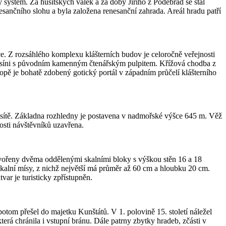
systém. Za husitských válek a za doby Jiřího z Poděbrad se stal
esančního slohu a byla založena renesanční zahrada. Areál hradu patří
ce. Z rozsáhlého komplexu klášterních budov je celoročně veřejnosti
ní síni s původním kamenným čtenářským pulpitem. Křížová chodba z
pě je bohatě zdobený gotický portál v západním průčelí klášterního
 sítě. Základna rozhledny je postavena v nadmořské výšce 645 m. Věž
osti návštěvníků uzavřena.
tvořeny dvěma oddělenými skalními bloky s výškou stěn 16 a 18
skalní mísy, z nichž největší má průměr až 60 cm a hloubku 20 cm.
ar je turisticky zpřístupněn.
otom přešel do majetku Kunštátů. V 1. polovině 15. století náležel
erá chránila i vstupní bránu. Dále patrny zbytky hradeb, zčásti v